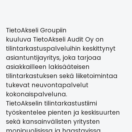
TietoAkseli Groupiin
kuuluva
TietoAkseli Audit Oy
on
tilintarkastuspalveluihin keskittynyt
asiantuntijayritys, joka tarjoaa
asiakkailleen lakisääteisen
tilintarkastuksen sekä liiketoimintaa
tukevat neuvontapalvelut
kokonaispalveluna.
TietoAkselin tilintarkastustiimi
työskentelee
pienten ja keskisuurten
sekä kansainvälisten yritysten
monipuolisissa ja haastavissa