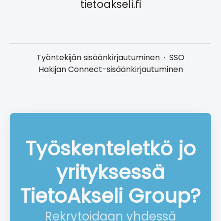
tietoakseli.fi
Työntekijän sisäänkirjautuminen
·
SSO
Hakijan Connect-sisäänkirjautuminen
Työskenteletkö jo
yrityksessä
TietoAkseli Group?
Rekrytoidaan yhdessä