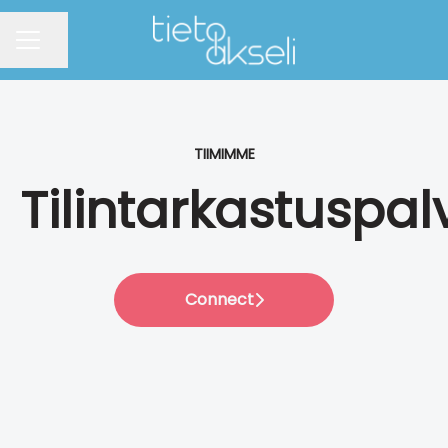
Jaa sivu
URAVALIKKO
TIIMIMME
Tilintarkastuspal
Connect