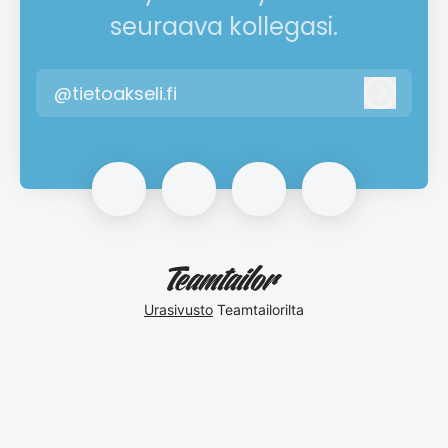
seuraava kollegasi.
@tietoakseli.fi
Kirjaud
Urasivusto
Teamtailorilta