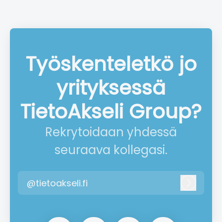
Työskenteletkö jo
yrityksessä
TietoAkseli Group?
Rekrytoidaan yhdessä
seuraava kollegasi.
@tietoakseli.fi
Kirjaud