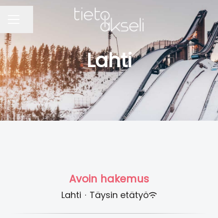
Jaa sivu
URAVALIKKO
Lahti
Avoin hakemus
Lahti
·
Täysin etätyö