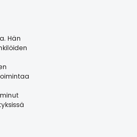
na. Hän
nkilöiden
ten
 toimintaa
iminut
tyksissä