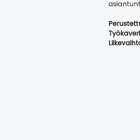
asiantunt
Perustet
Työkaver
Liikevaih