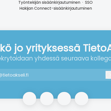
Työntekijän sisäänkirjautuminen
·
SSO
Hakijan Connect-sisäänkirjautuminen
kö jo yrityksessä Tieto
krytoidaan yhdessä seuraava kollega
@tietoakseli.fi