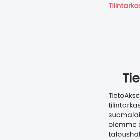
Tilintark
Ti
TietoAkse
tilintark
suomalain
olemme o
taloushal