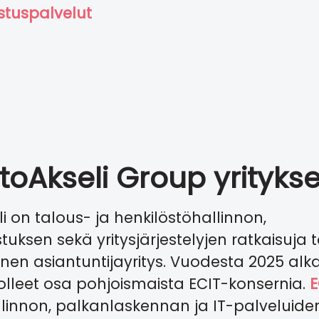
astuspalvelut
etoAkseli Group yrityks
li on talous- ja henkilöstöhallinnon,
astuksen sekä yritysjärjestelyjen ratkaisuja 
en asiantuntijayritys. Vuodesta 2025 alk
lleet osa pohjoismaista ECIT-konsernia.
E
linnon, palkanlaskennan ja IT-palveluide