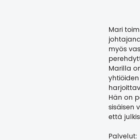
Mari toim
johtajana
myös vast
perehdyt
Marilla o
yhtiöiden
harjoitta
Hän on pe
sisäisen 
että julk
Palvelut: