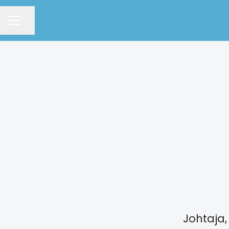
Jaa sivu
URAVALIKKO
Johtaja,