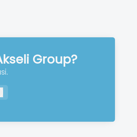
Akseli Group?
si.
Kirjaudu sisään