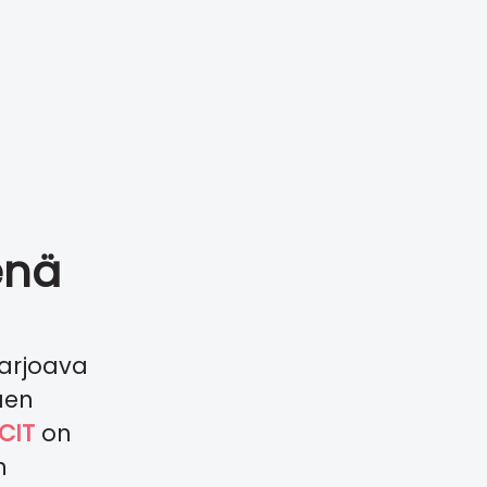
enä
tarjoava
aen
CIT
on
n