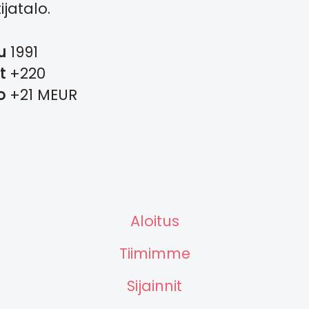
ijatalo.
tu
1991
it
+220
to
+21 MEUR
Aloitus
Tiimimme
Sijainnit