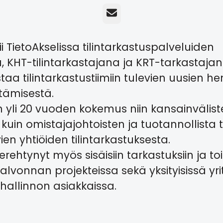
Sähköposti
ii TietoAkselissa tilintarkastuspalveluiden
, KHT-tilintarkastajana ja KRT-tarkastaja
aa tilintarkastustiimiin tulevien uusien he
tämisestä.
n yli 20 vuoden kokemus niin kansainvälis
 kuin omistajajohtoisten ja tuotannollista
vien yhtiöiden tilintarkastuksesta.
rehtynyt myös sisäisiin tarkastuksiin ja to
valvonnan projekteissa sekä yksityisissä yri
ishallinnon asiakkaissa.