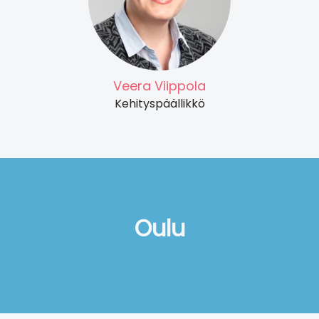
Veera Viippola
Kehityspäällikkö
Oulu