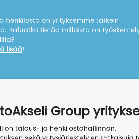
a henkilöstö on yrityksemme tärkein
ra.
Haluatko tietää millaista on työskentel
illa?
ä lisää
!
etoAkseli Group yrityks
li on talous- ja henkilöstöhallinnon,
astuksen sekä yritysjärjestelyjen ratkaisuja 