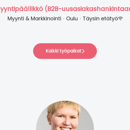
yyntipäällikkö (B2B-uusasiakashankintaa
Myynti & Markkinointi
·
Oulu
·
Täysin etätyö
Kaikki työpaikat