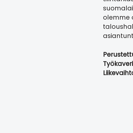
suomalain
olemme o
taloushal
asiantunt
Perustet
Työkaver
Liikevaih