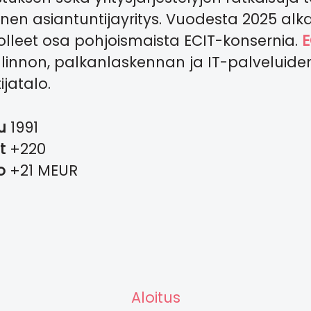
en asiantuntijayritys. Vuodesta 2025 alk
lleet osa pohjoismaista ECIT-konsernia.
E
linnon, palkanlaskennan ja IT-palveluide
ijatalo.
tu
1991
it
+220
to
+21 MEUR
Aloitus