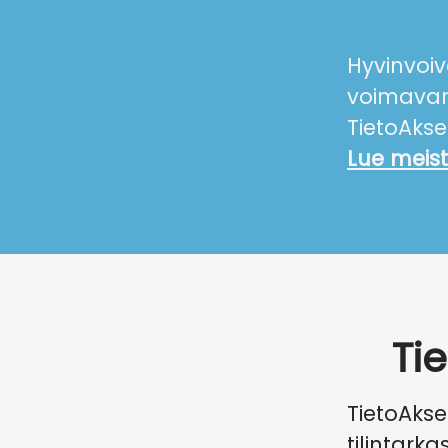
Hyvinvoiv
voimava
TietoAksel
Lue meist
Ti
TietoAkse
tilintark