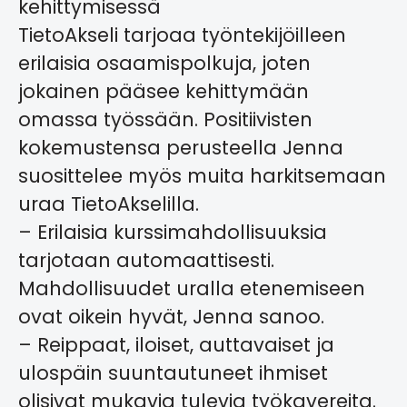
kehittymisessä
TietoAkseli tarjoaa työntekijöilleen
erilaisia osaamispolkuja, joten
jokainen pääsee kehittymään
omassa työssään. Positiivisten
kokemustensa perusteella Jenna
suosittelee myös muita harkitsemaan
uraa TietoAkselilla.
– Erilaisia kurssimahdollisuuksia
tarjotaan automaattisesti.
Mahdollisuudet uralla etenemiseen
ovat oikein hyvät, Jenna sanoo.
– Reippaat, iloiset, auttavaiset ja
ulospäin suuntautuneet ihmiset
olisivat mukavia tulevia työkavereita.