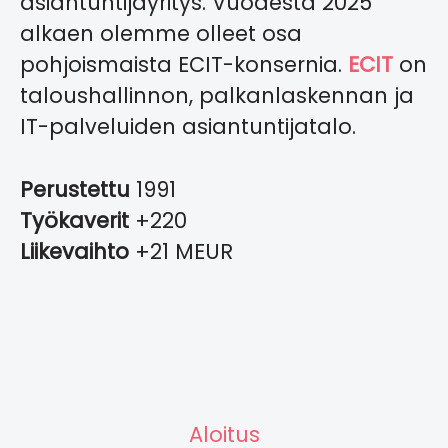
asiantuntijayritys. Vuodesta 2025
alkaen olemme olleet osa
pohjoismaista ECIT-konsernia.
ECIT
on
taloushallinnon, palkanlaskennan ja
IT-palveluiden asiantuntijatalo.
Perustettu
1991
Työkaverit
+220
Liikevaihto
+21 MEUR
Aloitus