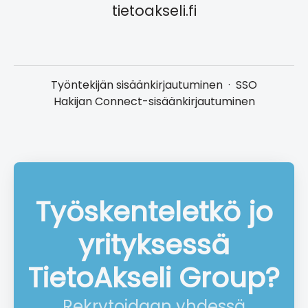
tietoakseli.fi
Työntekijän sisäänkirjautuminen
·
SSO
Hakijan Connect-sisäänkirjautuminen
Työskenteletkö jo
yrityksessä
TietoAkseli Group?
Rekrytoidaan yhdessä