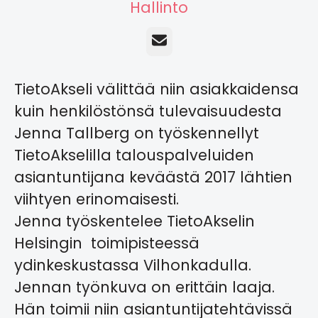
Hallinto
Sähköposti
TietoAkseli välittää niin asiakkaidensa
kuin henkilöstönsä tulevaisuudesta
Jenna Tallberg on työskennellyt
TietoAkselilla talouspalveluiden
asiantuntijana keväästä 2017 lähtien
viihtyen erinomaisesti.
Jenna työskentelee TietoAkselin
Helsingin toimipisteessä
ydinkeskustassa Vilhonkadulla.
Jennan työnkuva on erittäin laaja.
Hän toimii niin asiantuntijatehtävissä